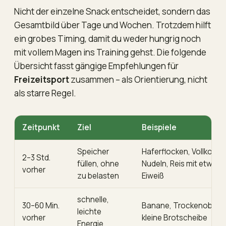
Nicht der einzelne Snack entscheidet, sondern das
Gesamtbild über Tage und Wochen. Trotzdem hilft
ein grobes Timing, damit du weder hungrig noch
mit vollem Magen ins Training gehst. Die folgende
Übersicht fasst gängige Empfehlungen für
Freizeitsport
zusammen – als Orientierung, nicht
als starre Regel.
Zeitpunkt
Ziel
Beispiele
Speicher
Haferflocken, Vollkornb
2–3 Std.
füllen, ohne
Nudeln, Reis mit etwas
vorher
zu belasten
Eiweiß
schnelle,
30–60 Min.
Banane, Trockenobst,
leichte
vorher
kleine Brotscheibe
Energie