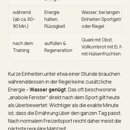
während
Energie
Wasser; bei langen
(ab ca. 60–
halten,
Einheiten Sportgetränk
90 Min.)
Flüssigkeit
oder Riegel
Quark mit Obst,
nach dem
auffüllen &
Vollkornbrot mit Ei, Nude
Training
Regeneration
mit Hülsenfrüchten
Kurze Einheiten unter etwa einer Stunde brauchen
währenddessen in der Regel keine zusätzliche
Energie –
Wasser genügt
. Das oft beschworene
„anabole Fenster“ direkt nach dem Sport gilt heute
als überbewertet: Wichtiger als die exakte Minute
ist, dass die Ernährung über den ganzen Tag passt.
Nach normalem Freizeitsport reicht daher meist die
nächste reguläre Mahlzeit.