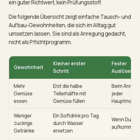
ein guter Richtwert, kein Prüfungsstoff.
Die folgende Übersicht zeigt einfache Tausch- und
Aufbau-Gewohnheiten, die sich im Alltag gut
umsetzen lassen. Sie sind als Anregung gedacht,
nicht als Pflichtprogramm.
Kleiner erster
Fester
Gewohnheit
Schritt
Auslöser
Mehr
Erst die halbe
Beim Anrich
Gemüse
Tellerhälfte mit
jeder
essen
Gemüse füllen
Hauptmahlze
Weniger
Ein Softdrink pro Tag
Wenn Durst
zuckrige
durch Wasser
aufkommt
Getränke
ersetzen