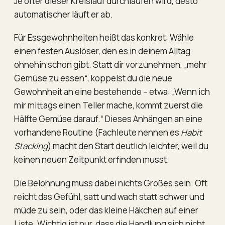
Je öfter dieser Kreislauf durchlaufen wird, desto
automatischer läuft er ab.
Für Essgewohnheiten heißt das konkret: Wähle
einen festen Auslöser, den es in deinem Alltag
ohnehin schon gibt. Statt dir vorzunehmen, „mehr
Gemüse zu essen“, koppelst du die neue
Gewohnheit an eine bestehende – etwa: „Wenn ich
mir mittags einen Teller mache, kommt zuerst die
Hälfte Gemüse darauf.“ Dieses Anhängen an eine
vorhandene Routine (Fachleute nennen es
Habit
Stacking
) macht den Start deutlich leichter, weil du
keinen neuen Zeitpunkt erfinden musst.
Die Belohnung muss dabei nichts Großes sein. Oft
reicht das Gefühl, satt und wach statt schwer und
müde zu sein, oder das kleine Häkchen auf einer
Liste. Wichtig ist nur, dass die Handlung sich nicht