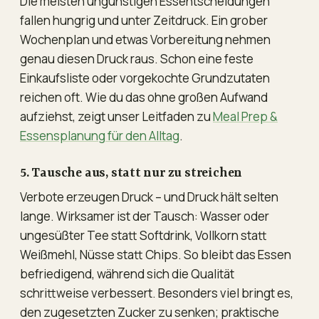
Die meisten ungünstigen Essentscheidungen
fallen hungrig und unter Zeitdruck. Ein grober
Wochenplan und etwas Vorbereitung nehmen
genau diesen Druck raus. Schon eine feste
Einkaufsliste oder vorgekochte Grundzutaten
reichen oft. Wie du das ohne großen Aufwand
aufziehst, zeigt unser Leitfaden zu
Meal Prep &
Essensplanung für den Alltag
.
5. Tausche aus, statt nur zu streichen
Verbote erzeugen Druck – und Druck hält selten
lange. Wirksamer ist der Tausch: Wasser oder
ungesüßter Tee statt Softdrink, Vollkorn statt
Weißmehl, Nüsse statt Chips. So bleibt das Essen
befriedigend, während sich die Qualität
schrittweise verbessert. Besonders viel bringt es,
den zugesetzten Zucker zu senken; praktische