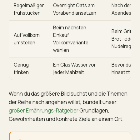
Regelmäßiger
Overnight Oats am
Nach dem
frühstücken
Vorabend ansetzen
Abendessen
Beim nächsten
Beim Griff ins
Auf Vollkorn
Einkauf
Brot- oder
umstellen
Vollkornvariante
Nudelregal
wählen
Genug
Ein Glas Wasser vor
Bevor du dic
trinken
jeder Mahlzeit
hinsetzt
Wenn du das größere Bild suchst und die Themen
der Reihe nach angehen willst, bündelt unser
großer Ernährungs-Ratgeber
Grundlagen,
Gewohnheiten und konkrete Ziele an einem Ort.