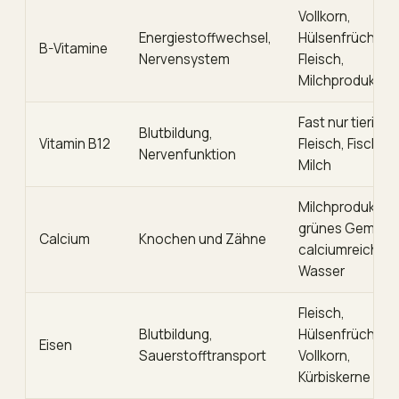
Vollkorn,
Energiestoffwechsel,
Hülsenfrüchte,
B-Vitamine
Nervensystem
Fleisch,
Milchprodukte
Fast nur tierisch
Blutbildung,
Vitamin B12
Fleisch, Fisch, Ei
Nervenfunktion
Milch
Milchprodukte,
grünes Gemüse
Calcium
Knochen und Zähne
calciumreiches
Wasser
Fleisch,
Blutbildung,
Hülsenfrüchte,
Eisen
Sauerstofftransport
Vollkorn,
Kürbiskerne