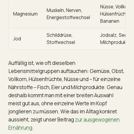
Nüsse, Vollkorn,
Muskeln, Nerven,
Magnesium
Hülsenfrüchte,
Energiestoffwechsel
Bananen
Schilddrüse,
Jodsalz, Seefis
Jod
Stoffwechsel
Milchprodukte
Auffällig ist, wie oft dieselben
Lebensmittelgruppen auftauchen: Gemüse, Obst,
Vollkorn, Hülsenfrüchte, Nüsse und – für einzelne
Nährstoffe – Fisch, Eier und Milchprodukte. Genau
deshalb kommt man mit einer breiten Auswahl
meist gut aus, ohne einzelne Werte im Kopf
jonglieren zu müssen. Wie das im Alltag konkret
aussieht, zeigt unser Beitrag
zur ausgewogenen
Ernährung
.