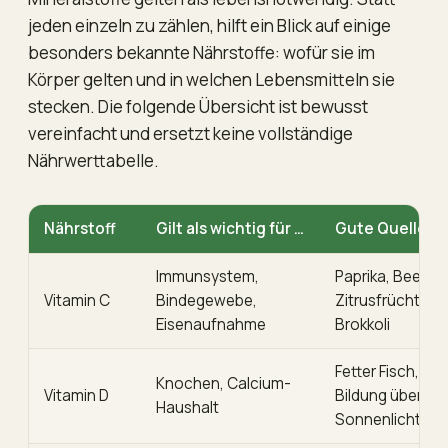
jeden einzeln zu zählen, hilft ein Blick auf einige
besonders bekannte Nährstoffe: wofür sie im
Körper gelten und in welchen Lebensmitteln sie
stecken. Die folgende Übersicht ist bewusst
vereinfacht und ersetzt keine vollständige
Nährwerttabelle.
Nährstoff
Gilt als wichtig für …
Gute Quellen
Immunsystem,
Paprika, Beeren,
Vitamin C
Bindegewebe,
Zitrusfrüchte,
Eisenaufnahme
Brokkoli
Fetter Fisch, Eier
Knochen, Calcium-
Vitamin D
Bildung über
Haushalt
Sonnenlicht