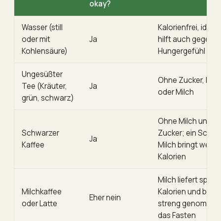
okay?
Wasser (still
Kalorienfrei, ideal 
oder mit
Ja
hilft auch gegen
Kohlensäure)
Hungergefühl
Ungesüßter
Ohne Zucker, Hon
Tee (Kräuter,
Ja
oder Milch
grün, schwarz)
Ohne Milch und
Schwarzer
Zucker; ein Schus
Ja
Kaffee
Milch bringt wenig
Kalorien
Milch liefert spürb
Milchkaffee
Kalorien und been
Eher nein
oder Latte
streng genomme
das Fasten